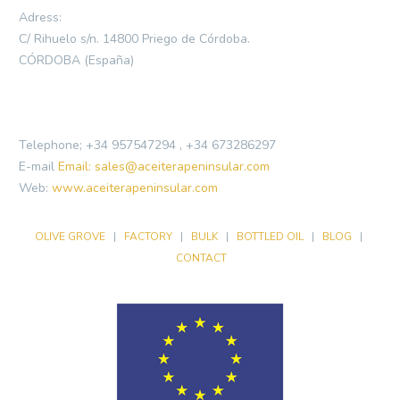
Adress:
C/ Rihuelo s/n. 14800 Priego de Córdoba.
CÓRDOBA (España)
Telephone; +34 957547294 , +34 673286297
E-mail
Email: sales@aceiterapeninsular.com
Web:
www.aceiterapeninsular.com
OLIVE GROVE
|
FACTORY
|
BULK
|
BOTTLED OIL
|
BLOG
|
CONTACT